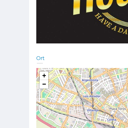
Ort
+
−