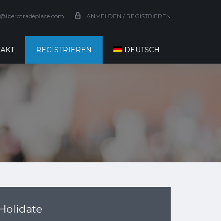
o@iberotradeplace.com
ANMELDEN / REGISTRIEREN
AKT
REGISTRIEREN
DEUTSCH
Holidate