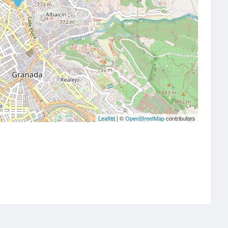
Leaflet
| ©
OpenStreetMap
contributors