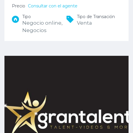
Precio
Consultar con el agente
Tipo
Tipo de Transación
Negocio online,
Venta
Negocios