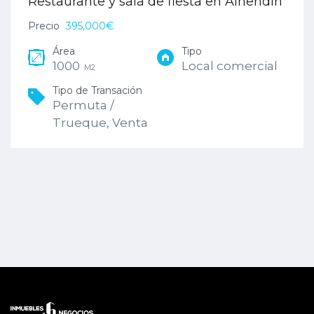
Restaurante y sala de fiesta en Alhendín
Precio
395,000€
Área
Tipo
1000
Local comercial
M2
Tipo de Transación
Permuta /
Trueque, Venta