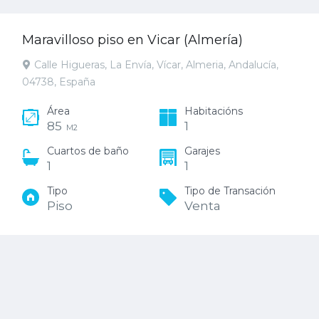
Maravilloso piso en Vicar (Almería)
Calle Higueras, La Envía, Vícar, Almeria, Andalucía,
04738, España
Área
Habitacións
85
1
M2
Cuartos de baño
Garajes
1
1
Tipo
Tipo de Transación
Piso
Venta