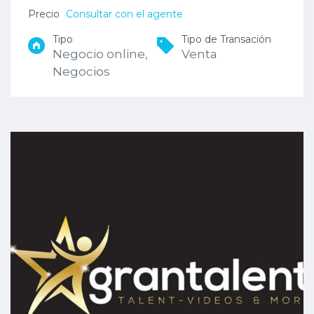
Precio
Consultar con el agente
Tipo
Tipo de Transación
Negocio online,
Venta
Negocios