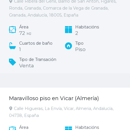
Calle Ribera del Genil, Barrio de San Antón, Fígares,
Ronda, Granada, Comarca de la Vega de Granada,
Granada, Andalucía, 18005, España
Área
Habitacións
72
2
M2
Cuartos de baño
Tipo
1
Piso
Tipo de Transación
Venta
Maravilloso piso en Vicar (Almería)
Calle Higueras, La Envía, Vícar, Almeria, Andalucía,
04738, España
Área
Habitacións