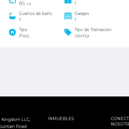
85
1
M2
Cuartos de baño
Garajes
1
1
Tipo
Tipo de Transación
Piso
Venta
INMUEBLES
CONECT
 Kingdom LLC,
NOSOT
ountain Road