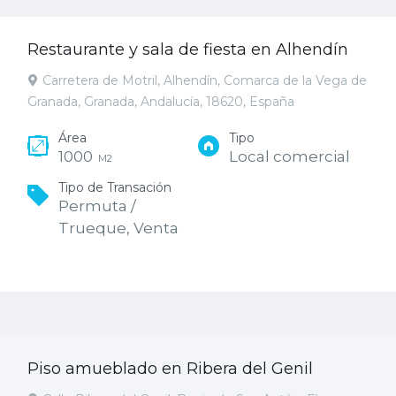
Restaurante y sala de fiesta en Alhendín
Carretera de Motril, Alhendín, Comarca de la Vega de
Granada, Granada, Andalucía, 18620, España
Área
Tipo
1000
Local comercial
M2
Tipo de Transación
Permuta /
Trueque, Venta
Piso amueblado en Ribera del Genil