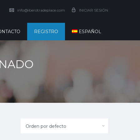
info@iberotradeplace.com
INICIAR SESIÓN
ONTACTO
REGISTRO
ESPAÑOL
ONADO
Orden por defecto