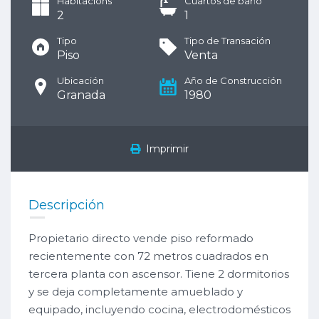
Habitacións
Cuartos de baño
2
1
Tipo
Tipo de Transación
Piso
Venta
Ubicación
Año de Construcción
Granada
1980
Imprimir
Descripción
Propietario directo vende piso reformado
recientemente con 72 metros cuadrados en
tercera planta con ascensor. Tiene 2 dormitorios
y se deja completamente amueblado y
equipado, incluyendo cocina, electrodomésticos