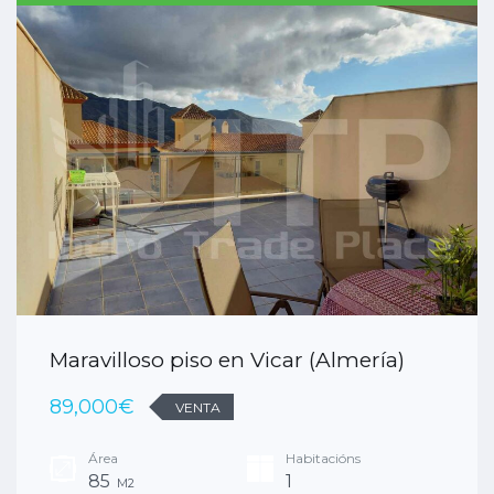
Maravilloso piso en Vicar (Almería)
89,000€
VENTA
Área
Habitacións
85
1
M2