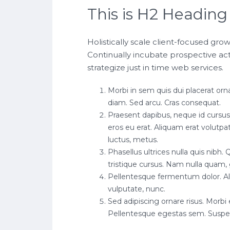
This is H2 Heading
Holistically scale client-focused grow
Continually incubate prospective acti
strategize just in time web services.
Morbi in sem quis dui placerat ornar
diam. Sed arcu. Cras consequat.
Praesent dapibus, neque id cursu
eros eu erat. Aliquam erat volutpat
luctus, metus.
Phasellus ultrices nulla quis nibh
tristique cursus. Nam nulla quam, 
Pellentesque fermentum dolor. Ali
vulputate, nunc.
Sed adipiscing ornare risus. Morbi es
Pellentesque egestas sem. Susp