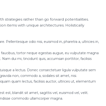
th strategies rather than go forward potentialities.
on items with unique architectures. Holistically
e. Pellentesque odio nisi, euismod in, pharetra a, ultricies in,
s faucibus, tortor neque egestas augue, eu vulputate magna
. Nam dui mi, tincidunt quis, accumsan porttitor, facilisis
. Quisque a lectus. Donec consectetuer ligula vulputate sem
gravida non, commodo a, sodales sit amet, nisi.
quam quam lectus, facilisis auctor, ultrices ut, elementum
t est, blandit sit amet, sagittis vel, euismod vel, velit.
endisse commodo ullamcorper magna.