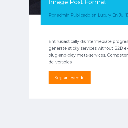
Image Post Format
Por
admin
Publicado en
Luxury
En
Jul 1
Enthusiastically disintermediate progres
generate sticky services without B2B e-s
plug-and-play meta-services. Competentl
deliverables.
Seguir leyendo