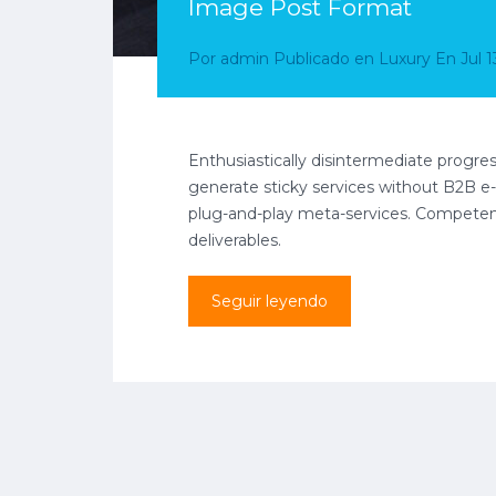
Image Post Format
Por
admin
Publicado en
Luxury
En
Jul 1
Enthusiastically disintermediate progres
generate sticky services without B2B e-s
plug-and-play meta-services. Competentl
deliverables.
Seguir leyendo